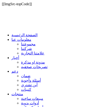
[[ImgSrc-topCode]]
الصفحة الرئيسية
معلومات عنا
مجموعتنا
شركتنا
علامتنا التجارية
أخبار
مدونة او مذكرة
تصريحات صحفيه
دعم
ضمان
أسئلة وأجوبة
أين تشتري
كتيبات
منتجات
مبيعات ساخنة
أدوات يدوية