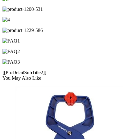
[[ProDetailSubTitle2]]
You May Also Like