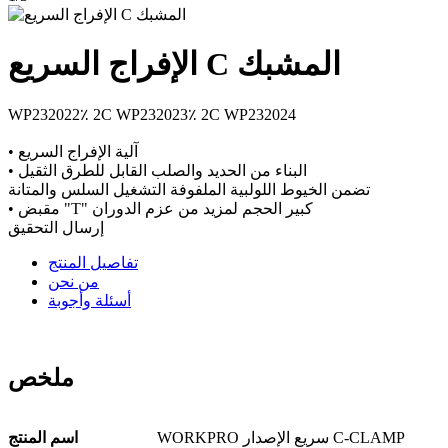
الإفراج السريع C المشبك
WP232022٪ 2C WP232023٪ 2C WP232024
• آلية الإفراج السريع
• البناء من الحديد والصلب القابل للطرق الثقيل
تضمن الخيوط اللولبية الملفوفة التشغيل السلس والمتانة
• مقبض "T" كبير الحجم لمزيد من عزم الدوران
إرسال التحقيق
تفاصيل المنتج
من نحن
أسئلة وأجوبة
ملخص
WORKPRO سريع الإصدار C-CLAMP
اسم المنتج