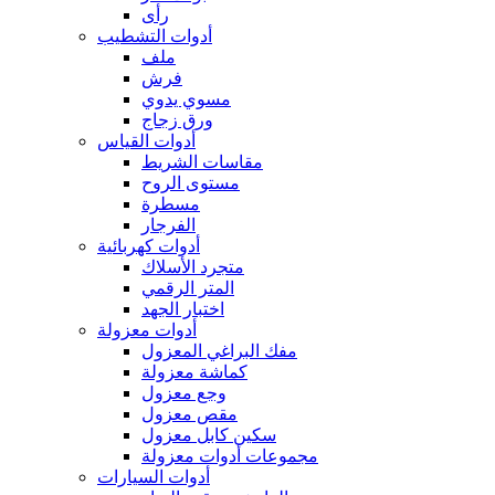
رأى
أدوات التشطيب
ملف
فرش
مسوي يدوي
ورق زجاج
أدوات القياس
مقاسات الشريط
مستوى الروح
مسطرة
الفرجار
أدوات كهربائية
متجرد الأسلاك
المتر الرقمي
اختبار الجهد
أدوات معزولة
مفك البراغي المعزول
كماشة معزولة
وجع معزول
مقص معزول
سكين كابل معزول
مجموعات أدوات معزولة
أدوات السيارات