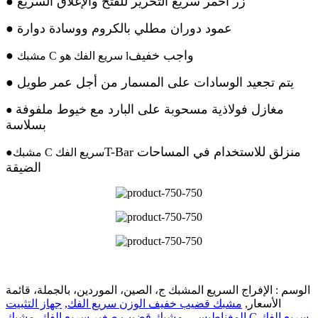
زر أحمر سريع التحرير للفتح والإغلاق السريع
●
عمود دوران مطلي بالكروم ووسادة دوارة
●
واجب خفيف
●
مشبك C سريع الفك هو l
يتم تجعيد الوسادات على المسمار من أجل عمر طويل
●
مغازل فولاذية مسحوبة على البارد مع خيوط ملفوفة
●
بسلاسة
T-Bar منزلق للاستخدام في المساحات
مشبك C سريع الفك
●
الضيقة
الوسم : الإفراج السريع المشبك ج، الصين، الموردين، بالجملة، قائمة
الأسعار,
مشبك قضيب خفيف الوزن سريع الفك
,
جهاز التثبيت
مشبك C سريع الفك
المغناطيسي
,
مشبك قضيب صغير سريع الفك
,