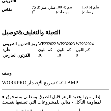
التعريفي
150 ملم (6
100 مم (4
75 مللي متر (3
مقاس
بوصات)
بوصات)
")
التعبئة والتغليف
&
توصيل
WP232022
WP232023
WP232024
رمز التخزين التعريفي
كم اللون
كم اللون
كم اللون
طَرد
36
18
8
الكرتون الخارجي
وصف
WORKPRO سريع الإصدار C-CLAMP
● إطار من الحديد الزهر قابل للطرق ومطلي بمسحوق
لمقاومة التآكل - مثالي للمشروعات التي تصنعها بنفسك