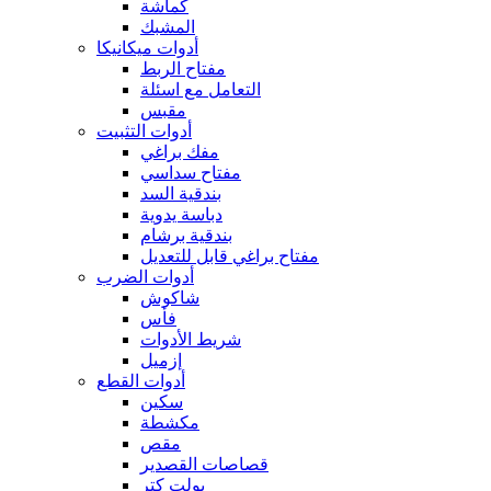
كماشة
المشبك
أدوات ميكانيكا
مفتاح الربط
التعامل مع اسئلة
مقبس
أدوات التثبيت
مفك براغي
مفتاح سداسي
بندقية السد
دباسة يدوية
بندقية برشام
مفتاح براغي قابل للتعديل
أدوات الضرب
شاكوش
فأس
شريط الأدوات
إزميل
أدوات القطع
سكين
مكشطة
مقص
قصاصات القصدير
بولت كتر